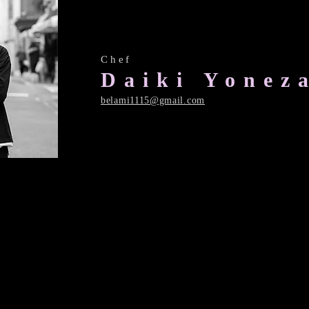
​Chef
Daiki Yonez
​belami1115@gmail.com