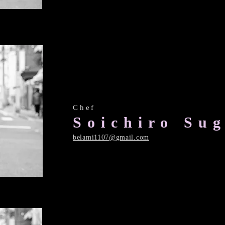
​Chef
​Soichiro Su
​belami1107@gmail.com